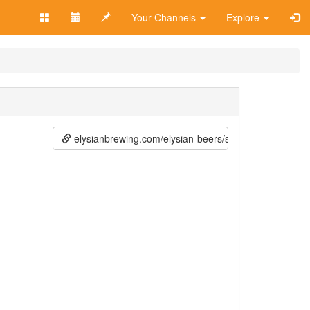
Your Channels
Explore
elysianbrewing.com/elysian-beers/space-dust-ipa/