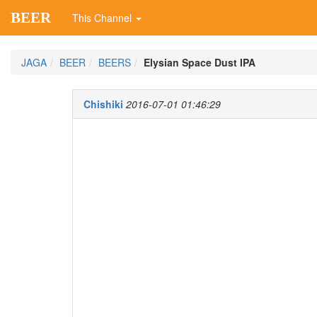
BEER
This Channel
JAGA
BEER
BEERS
Elysian Space Dust IPA
Chishiki
2016-07-01 01:46:29